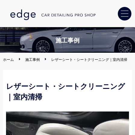
ホーム
施工事例
カーコーティング
ホーム
施工事例
レザーシート・シートクリーニング｜室内清掃
ヘッドライト
黄ばみ解消
レザーシート・シートクリーニング
車内クリーニング
・消臭
｜室内清掃
カー用品
取り付け
ディーラー・
中古車販売店様へ