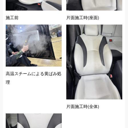
施工前
片面施工時(座面)
高温スチームによる黄ばみ処
理
片面施工時(全体)