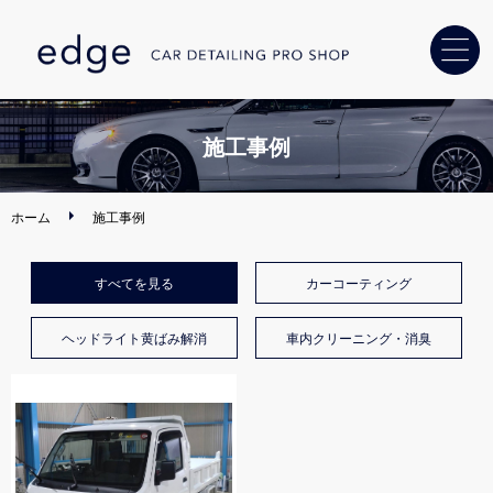
ホーム
施工事例
カーコーティング
ホーム
施工事例
ヘッドライト
黄ばみ解消
すべてを見る
カーコーティング
車内クリーニング
・消臭
ヘッドライト黄ばみ解消
車内クリーニング・消臭
カー用品
取り付け
ディーラー・
中古車販売店様へ