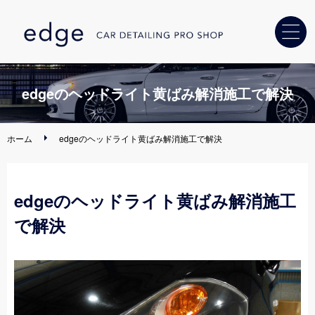
ホーム
edgeのヘッドライト黄ばみ解消施工で解決
カーコーティング
ホーム
edgeのヘッドライト黄ばみ解消施工で解決
ヘッドライト
黄ばみ解消
edgeのヘッドライト黄ばみ解消施工
車内クリーニング
・消臭
で解決
カー用品
取り付け
ディーラー・
中古車販売店様へ