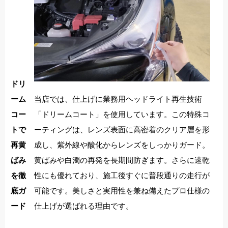
ドリ
当店では、仕上げに業務用ヘッドライト再生技術
ーム
「ドリームコート」を使用しています。この特殊コ
コー
ーティングは、レンズ表面に高密着のクリア層を形
トで
成し、紫外線や酸化からレンズをしっかりガード。
再黄
黄ばみや白濁の再発を長期間防ぎます。さらに速乾
ばみ
性にも優れており、施工後すぐに普段通りの走行が
を徹
可能です。美しさと実用性を兼ね備えたプロ仕様の
底ガ
仕上げが選ばれる理由です。
ード