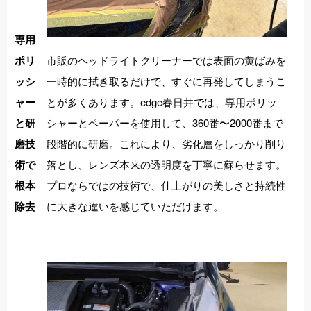
専用
市販のヘッドライトクリーナーでは表面の黄ばみを
ポリ
一時的に拭き取るだけで、すぐに再発してしまうこ
ッシ
とが多くあります。edge春日井では、専用ポリッ
ャー
シャーとペーパーを使用して、360番〜2000番まで
と研
段階的に研磨。これにより、劣化層をしっかり削り
磨技
落とし、レンズ本来の透明度を丁寧に蘇らせます。
術で
プロならではの技術で、仕上がりの美しさと持続性
根本
に大きな違いを感じていただけます。
除去