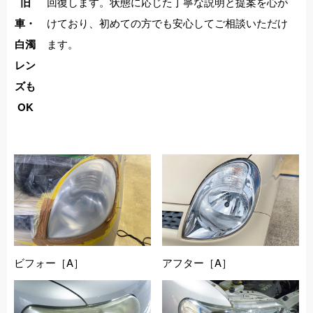
回復します。状態に応じた丁寧な説明と提案を心が
旧
けており、初めての方でも安心してご相談いただけ
車・
ます。
白濁
レン
ズも
OK
ビフォー［A］
アフター［A］