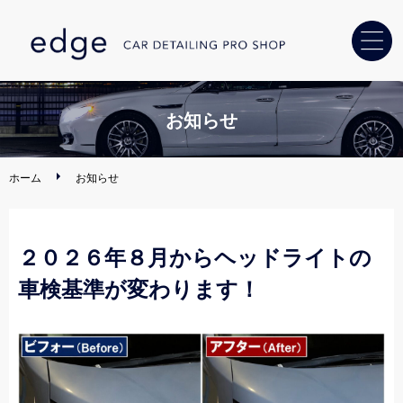
ホーム
お知らせ
カーコーティング
ホーム
お知らせ
ヘッドライト
黄ばみ解消
２０２６年８月からヘッドライトの
車内クリーニング
・消臭
車検基準が変わります！
カー用品
取り付け
ディーラー・
中古車販売店様へ